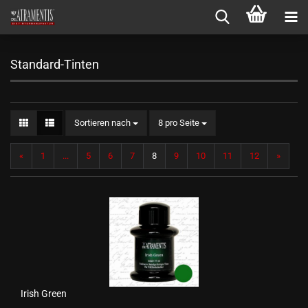
Standard-Tinten
Sortieren nach
pro Seite
Sortieren nach
8 pro Seite
«
1
...
5
6
7
8
9
10
11
12
»
Irish Green