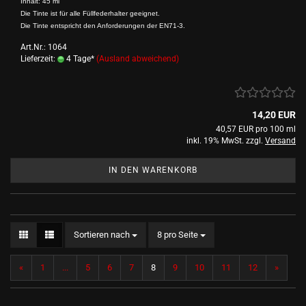
Inhalt: 45 ml
Die Tinte ist für alle Füllfederhalter geeignet.
Die Tinte entspricht den Anforderungen der EN71-3.
Art.Nr.: 1064
Lieferzeit:
4 Tage*
(Ausland abweichend)
14,20 EUR
40,57 EUR pro 100 ml
inkl. 19% MwSt. zzgl.
Versand
IN DEN WARENKORB
Sortieren nach
pro Seite
Sortieren nach
8 pro Seite
«
1
...
5
6
7
8
9
10
11
12
»