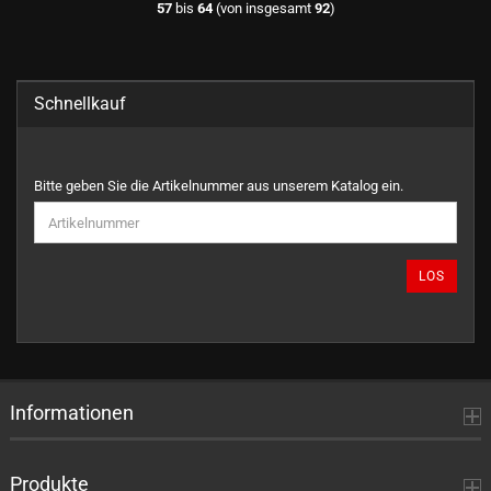
57
bis
64
(von insgesamt
92
)
Schnellkauf
BITTE
Bitte geben Sie die Artikelnummer aus unserem Katalog ein.
GEBEN
SIE
DIE
ARTIKELNUMMER
LOS
AUS
UNSEREM
KATALOG
EIN.
Informationen
Produkte