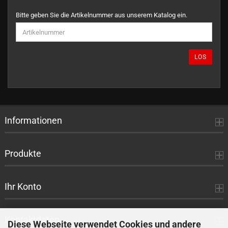
BITTE
Bitte geben Sie die Artikelnummer aus unserem Katalog ein.
GEBEN
SIE
DIE
ARTIKELNUMMER
LOS
AUS
UNSEREM
KATALOG
EIN.
Informationen
Produkte
Ihr Konto
Kontaktdaten
Diese Webseite verwendet Cookies und andere