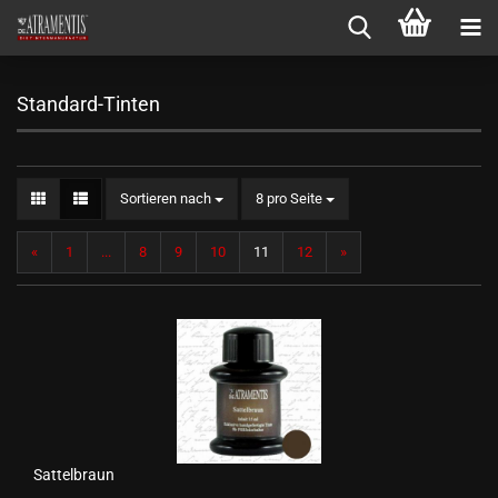
Standard-Tinten
Sortieren nach
pro Seite
Sortieren nach
8 pro Seite
«
1
...
8
9
10
11
12
»
Sattelbraun