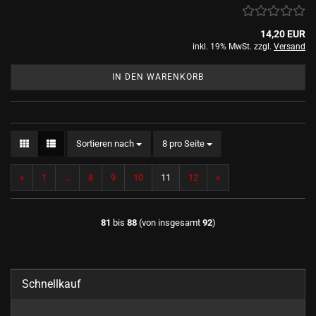
14,20 EUR
inkl. 19% MwSt. zzgl.
Versand
IN DEN WARENKORB
Sortieren nach
pro Seite
Sortieren nach
8 pro Seite
«
1
...
8
9
10
11
12
»
81
bis
88
(von insgesamt
92
)
Schnellkauf