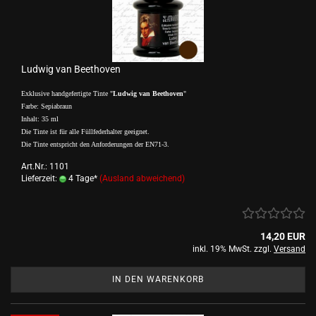
Ludwig van Beethoven
Exklusive handgefertigte Tinte "
Ludwig van Beethoven
"
Farbe: Sepiabraun
Inhalt: 35 ml
Die Tinte ist für alle Füllfederhalter geeignet.
Die Tinte entspricht den Anforderungen der EN71-3.
Art.Nr.: 1101
Lieferzeit:
4 Tage*
(Ausland abweichend)
14,20 EUR
inkl. 19% MwSt. zzgl.
Versand
IN DEN WARENKORB