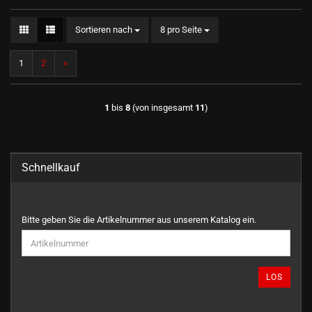
Sortieren nach
pro Seite
Sortieren nach
8 pro Seite
1
2
»
1
bis
8
(von insgesamt
11
)
Schnellkauf
BITTE
Bitte geben Sie die Artikelnummer aus unserem Katalog ein.
GEBEN
SIE
DIE
ARTIKELNUMMER
LOS
AUS
UNSEREM
KATALOG