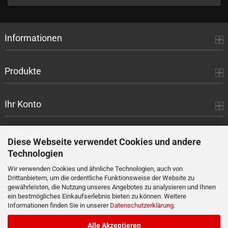
EIN.
Informationen
Produkte
Ihr Konto
Kontaktdaten
Diese Webseite verwendet Cookies und andere
Technologien
Zahlung
Wir verwenden Cookies und ähnliche Technologien, auch von
Drittanbietern, um die ordentliche Funktionsweise der Website zu
gewährleisten, die Nutzung unseres Angebotes zu analysieren und Ihnen
ein bestmögliches Einkaufserlebnis bieten zu können. Weitere
Versand
Informationen finden Sie in unserer
Datenschutzerklärung
.
Alle Akzeptieren