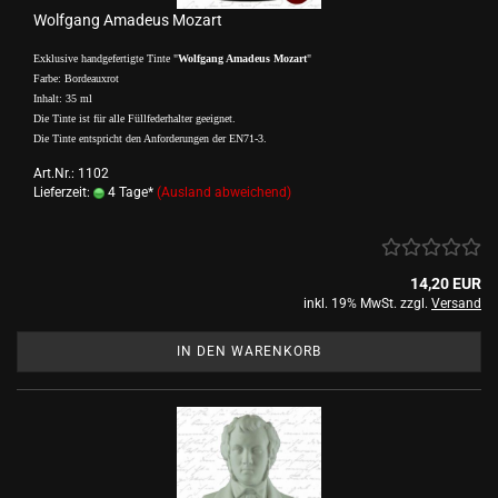
Wolfgang Amadeus Mozart
Exklusive handgefertigte Tinte "
Wolfgang Amadeus Mozart
"
Farbe: Bordeauxrot
Inhalt: 35 ml
Die Tinte ist für alle Füllfederhalter geeignet.
Die Tinte entspricht den Anforderungen der EN71-3.
Art.Nr.: 1102
Lieferzeit:
4 Tage*
(Ausland abweichend)
14,20 EUR
inkl. 19% MwSt. zzgl.
Versand
IN DEN WARENKORB