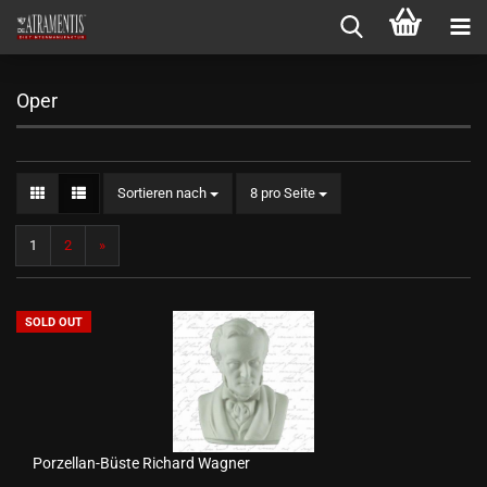
Oper
Sortieren nach
pro Seite
Sortieren nach
8 pro Seite
1
2
»
SOLD OUT
Porzellan-Büste Richard Wagner