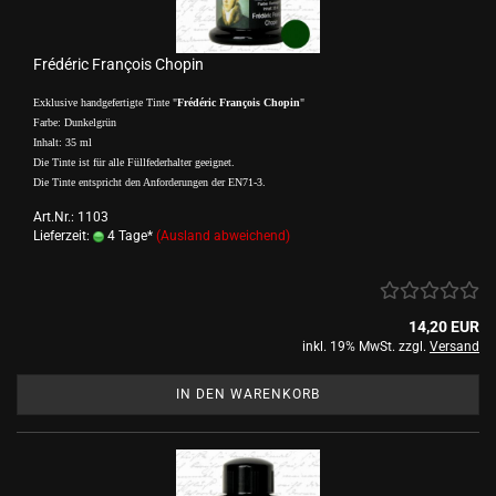
Frédéric François Chopin
Exklusive handgefertigte Tinte "
Frédéric François Chopin
"
Farbe: Dunkelgrün
Inhalt: 35 ml
Die Tinte ist für alle Füllfederhalter geeignet.
Die Tinte entspricht den Anforderungen der EN71-3.
Art.Nr.: 1103
Lieferzeit:
4 Tage*
(Ausland abweichend)
14,20 EUR
inkl. 19% MwSt. zzgl.
Versand
IN DEN WARENKORB