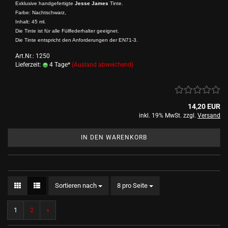
Exklusive handgefertigte
Jesse James
Tinte.
Farbe: Nachtschwarz,
Inhalt: 45 ml.
Die Tinte ist für alle Füllfederhalter geeignet.
Die Tinte entspricht den Anforderungen der EN71-3.
Art.Nr.: 1250
Lieferzeit:
4 Tage*
(Ausland abweichend)
14,20 EUR
inkl. 19% MwSt. zzgl.
Versand
IN DEN WARENKORB
Sortieren nach
pro Seite
Sortieren nach
8 pro Seite
1
2
»