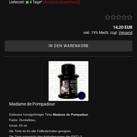
Lieferzeit:
4 Tage*
(Ausland abweichend)
14,20 EUR
inkl. 19% MwSt. zzgl.
Versand
IN DEN WARENKORB
Madame de Pompadour
Exklusive handgefertigte Tinte
Madame de Pompadour
.
Farbe: Dunkelblau,
Inhalt: 45 ml.
Die Tinte ist für alle Füllfederhalter geeignet.
Die Tinte entspricht den Anforderungen der EN71-3.