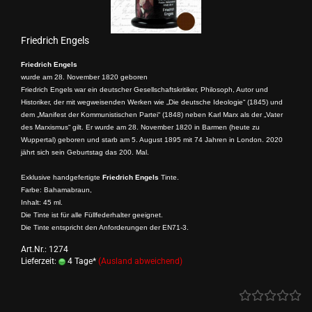
Friedrich Engels
Friedrich Engels
wurde am 28. November 1820 geboren
Friedrich Engels war ein deutscher Gesellschaftskritiker, Philosoph, Autor und
Historiker, der mit wegweisenden Werken wie „Die deutsche Ideologie“ (1845) und
dem „Manifest der Kommunistischen Partei“ (1848) neben Karl Marx als der „Vater
des Marxismus“ gilt. Er wurde am 28. November 1820 in Barmen (heute zu
Wuppertal) geboren und starb am 5. August 1895 mit 74 Jahren in London. 2020
jährt sich sein Geburtstag das 200. Mal.
Exklusive handgefertigte
Friedrich Engels
Tinte.
Farbe: Bahamabraun,
Inhalt: 45 ml.
Die Tinte ist für alle Füllfederhalter geeignet.
Die Tinte entspricht den Anforderungen der EN71-3.
Art.Nr.: 1274
Lieferzeit:
4 Tage*
(Ausland abweichend)