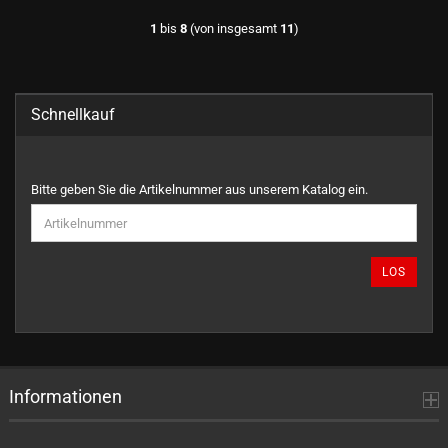
1
bis
8
(von insgesamt
11
)
Schnellkauf
BITTE
Bitte geben Sie die Artikelnummer aus unserem Katalog ein.
GEBEN
SIE
DIE
ARTIKELNUMMER
LOS
AUS
UNSEREM
KATALOG
EIN.
Informationen