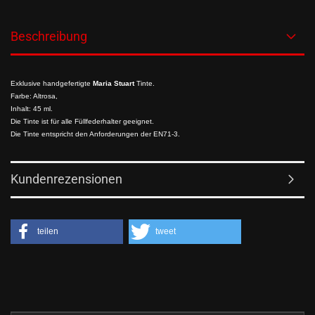
Beschreibung
Exklusive handgefertigte
Maria Stuart
Tinte.
Farbe: Altrosa,
Inhalt: 45 ml.
Die Tinte ist für alle Füllfederhalter geeignet.
Die Tinte entspricht den Anforderungen der EN71-3.
Kundenrezensionen
teilen
tweet