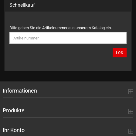
Schnellkauf
BITTE
Bitte geben Sie die Artikelnummer aus unserem Katalog ein.
GEBEN
SIE
DIE
ARTIKELNUMMER
LOS
AUS
UNSEREM
KATALOG
EIN.
Informationen
Produkte
Ihr Konto