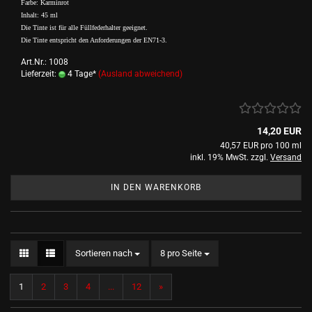
Farbe: Karminrot
Inhalt: 45 ml
Die Tinte ist für alle Füllfederhalter geeignet.
Die Tinte entspricht den Anforderungen der EN71-3.
Art.Nr.: 1008
Lieferzeit:
4 Tage*
(Ausland abweichend)
14,20 EUR
40,57 EUR pro 100 ml
inkl. 19% MwSt. zzgl.
Versand
IN DEN WARENKORB
Sortieren nach
pro Seite
Sortieren nach
8 pro Seite
1
2
3
4
...
12
»