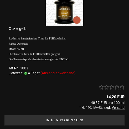
Ockergelb
Exklusive handgefertigte Tinte für Füllfederhalter.
Farbe: Ockergelb
Inhalt: 45 ml
Die Tinte ist für alle Füllfederhalter geeignet.
Die Tinte entspricht den Anforderungen der EN71-3.
Art.Nr.: 1003
Lieferzeit:
4 Tage*
(Ausland abweichend)
14,20 EUR
40,57 EUR pro 100 ml
inkl. 19% MwSt. zzgl.
Versand
IN DEN WARENKORB