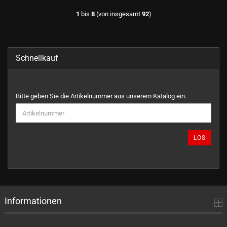
1
bis
8
(von insgesamt
92
)
Schnellkauf
BITTE
Bitte geben Sie die Artikelnummer aus unserem Katalog ein.
GEBEN
SIE
DIE
ARTIKELNUMMER
LOS
AUS
UNSEREM
KATALOG
EIN.
Informationen