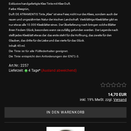
Exklusive handgefertigte Klee Tinte mit Klee-Duft.
Farbe: Kleegrün,
Duft: DE ATRAMENTIS Tinte „Klee“ ist eine Feier, nicht nur des Klees, sondern auch der
rauen und ungezähmten Natur der irischen Landschaft. Vierblättrige Kleeblätter gibt es
nur etwas alle 10.000 Kleeblätter eines. Der Überlieferung nach bringen solche Blätter
ihren Findern Glück, besonders wenn sie zufällig gefunden werden. Der Legende nach
stellt jedes Kleeblatt etwas dar: das erste steht für die Hoffnung, das zweite für den
Glauben, das dritte für die Liebe und das vierte für das Glück.
Inhalt: 45 ml.
Die Tinte ist für alle Füllfederhalter geeignet.
Die Tinte entspricht den Anforderungen der EN71-3.
Art.Nr.: 2257
Lieferzeit:
4 Tage*
(Ausland abweichend)
14,70 EUR
inkl. 19% MwSt. zzgl.
Versand
IN DEN WARENKORB