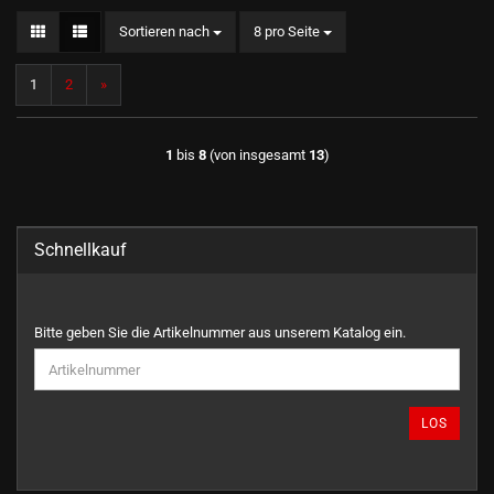
Sortieren nach
pro Seite
Sortieren nach
8 pro Seite
1
2
»
1
bis
8
(von insgesamt
13
)
Schnellkauf
BITTE
Bitte geben Sie die Artikelnummer aus unserem Katalog ein.
GEBEN
SIE
DIE
ARTIKELNUMMER
LOS
AUS
UNSEREM
KATALOG
EIN.