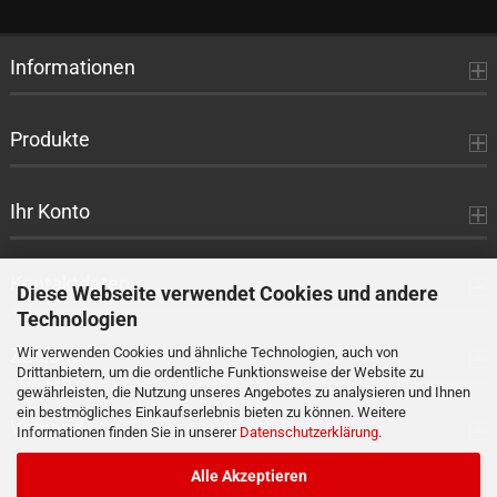
Informationen
Produkte
Ihr Konto
Kontaktdaten
Diese Webseite verwendet Cookies und andere
Technologien
Zahlung
Wir verwenden Cookies und ähnliche Technologien, auch von
Drittanbietern, um die ordentliche Funktionsweise der Website zu
gewährleisten, die Nutzung unseres Angebotes zu analysieren und Ihnen
ein bestmögliches Einkaufserlebnis bieten zu können. Weitere
Versand
Informationen finden Sie in unserer
Datenschutzerklärung
.
Alle Akzeptieren