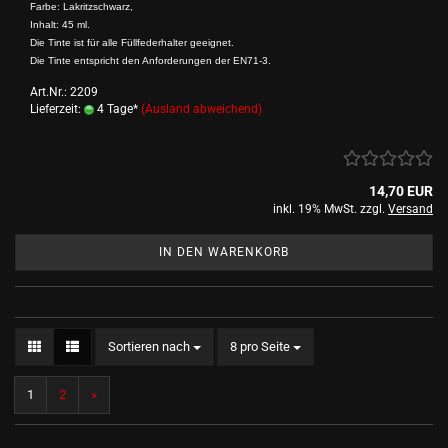
Farbe: Lakritzschwarz,
Inhalt: 45 ml.
Die Tinte ist für alle Füllfederhalter geeignet.
Die Tinte entspricht den Anforderungen der EN71-3.
Art.Nr.: 2209
Lieferzeit:
4 Tage*
(Ausland abweichend)
14,70 EUR
inkl. 19% MwSt. zzgl.
Versand
IN DEN WARENKORB
Sortieren nach
pro Seite
Sortieren nach
8 pro Seite
1
2
»