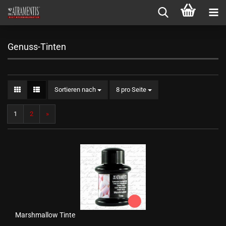
Genuss-Tinten
Sortieren nach
pro Seite
Sortieren nach
8 pro Seite
1
2
»
Marshmallow Tinte