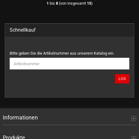
1
bis
8
(von insgesamt
15
)
Schnellkauf
BITTE
Bitte geben Sie die Artikelnummer aus unserem Katalog ein.
GEBEN
SIE
DIE
ARTIKELNUMMER
LOS
AUS
UNSEREM
KATALOG
EIN.
Informationen
Produkte