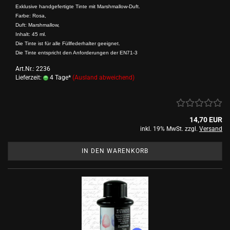
Exklusive handgefertigte Tinte mit Marshmallow-Duft.
Farbe: Rosa,
Duft: Marshmallow,
Inhalt: 45 ml.
Die Tinte ist für alle Füllfederhalter geeignet.
Die Tinte entspricht den Anforderungen der EN71-3
Art.Nr.: 2236
Lieferzeit:
4 Tage*
(Ausland abweichend)
14,70 EUR
inkl. 19% MwSt. zzgl.
Versand
IN DEN WARENKORB