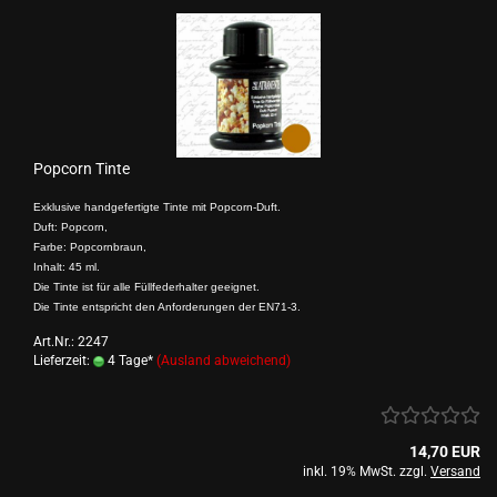
Popcorn Tinte
Exklusive handgefertigte Tinte mit Popcorn-Duft.
Duft: Popcorn,
Farbe: Popcornbraun,
Inhalt: 45 ml.
Die Tinte ist für alle Füllfederhalter geeignet.
Die Tinte entspricht den Anforderungen der EN71-3.
Art.Nr.: 2247
Lieferzeit:
4 Tage*
(Ausland abweichend)
14,70 EUR
inkl. 19% MwSt. zzgl.
Versand