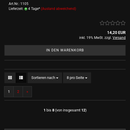
Art.Nr.: 1105
Lieferzeit:
4 Tage*
(Ausland abweichend)
14,20 EUR
inkl. 19% MwSt. zzgl.
Versand
IN DEN WARENKORB
Sortieren nach
pro Seite
Sortieren nach
8 pro Seite
1
2
»
1
bis
8
(von insgesamt
12
)