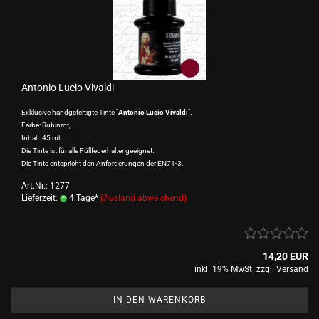
Antonio Lucio Vivaldi
Exklusive handgefertigte Tinte "
Antonio Lucio Vivaldi
".
Farbe: Rubinrot,
Inhalt: 45 ml.
Die Tinte ist für alle Füllfederhalter geeignet.
Die Tinte entspricht den Anforderungen der EN71-3.
Art.Nr.: 1277
Lieferzeit:
4 Tage*
(Ausland abweichend)
14,20 EUR
inkl. 19% MwSt. zzgl.
Versand
IN DEN WARENKORB