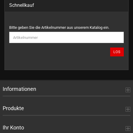
Schnellkauf
BITTE
Bitte geben Sie die Artikelnummer aus unserem Katalog ein.
GEBEN
SIE
DIE
ARTIKELNUMMER
LOS
AUS
UNSEREM
KATALOG
EIN.
Informationen
Produkte
Ihr Konto