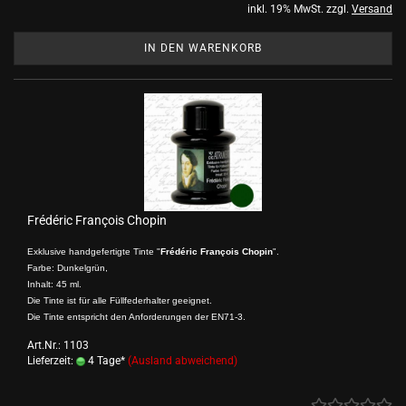
inkl. 19% MwSt. zzgl.
Versand
IN DEN WARENKORB
Frédéric François Chopin
Exklusive handgefertigte Tinte "
Frédéric François Chopin
".
Farbe: Dunkelgrün,
Inhalt: 45 ml.
Die Tinte ist für alle Füllfederhalter geeignet.
Die Tinte entspricht den Anforderungen der EN71-3.
Art.Nr.: 1103
Lieferzeit:
4 Tage*
(Ausland abweichend)