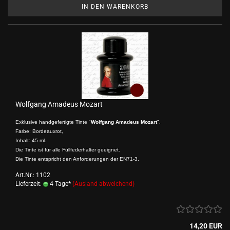
IN DEN WARENKORB
Wolfgang Amadeus Mozart
Exklusive handgefertigte Tinte "
Wolfgang Amadeus Mozart
".
Farbe: Bordeauxrot,
Inhalt: 45 ml.
Die Tinte ist für alle Füllfederhalter geeignet.
Die Tinte entspricht den Anforderungen der EN71-3.
Art.Nr.: 1102
Lieferzeit:
4 Tage*
(Ausland abweichend)
14,20 EUR