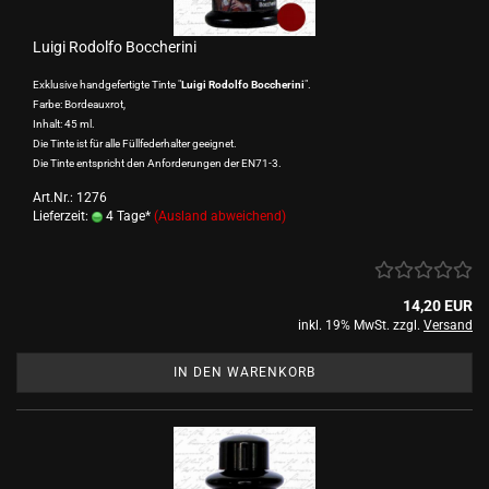
Luigi Rodolfo Boccherini
Exklusive handgefertigte Tinte "
Luigi Rodolfo Boccherini
".
Farbe: Bordeauxrot,
Inhalt: 45 ml.
Die Tinte ist für alle Füllfederhalter geeignet.
Die Tinte entspricht den Anforderungen der EN71-3.
Art.Nr.: 1276
Lieferzeit:
4 Tage*
(Ausland abweichend)
14,20 EUR
inkl. 19% MwSt. zzgl.
Versand
IN DEN WARENKORB