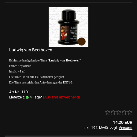
Ludwig van Beethoven
Exklusive handgefertigte Tinte "
Ludwig van Beethoven
"
Farbe: Sepiabraun
Inhalt: 45 ml
Die Tinte ist für alle Füllfederhalter geeignet.
Die Tinte entspricht den Anforderungen der EN71-3.
Art.Nr.: 1101
Lieferzeit:
4 Tage*
(Ausland abweichend)
14,20 EUR
inkl. 19% MwSt. zzgl.
Versand