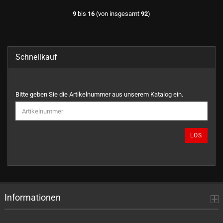
9
bis
16
(von insgesamt
92
)
Schnellkauf
BITTE
Bitte geben Sie die Artikelnummer aus unserem Katalog ein.
GEBEN
SIE
DIE
ARTIKELNUMMER
LOS
AUS
UNSEREM
KATALOG
EIN.
Informationen