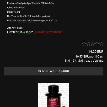
Exklusive handgefertigte Tinte für Füllfederhalter.
Farbe: Korallenrot
Inhalt: 45 ml
Die Tinte ist für alle Füllfederhalter geeignet.
Die Tinte entspricht den Anforderungen der EN71-3.
Art.Nr.: 1009
Lieferzeit:
4 Tage*
(Ausland abweichend)
14,20 EUR
40,57 EUR pro 100 ml
inkl. 19% MwSt. zzgl.
Versand
IN DEN WARENKORB