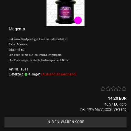
Magenta
Exklusive handgefertigte Tinte für Füllfederhalter.
Farbe: Magenta
Inhalt: 45 ml
Die Tinte ist für alle Füllfederhalter geeignet.
Die Tinte entspricht den Anforderungen der EN71-3.
Art.Nr.: 1011
Lieferzeit:
4 Tage*
(Ausland abweichend)
14,20 EUR
40,57 EUR pro
inkl. 19% MwSt. zzgl.
Versand
IN DEN WARENKORB