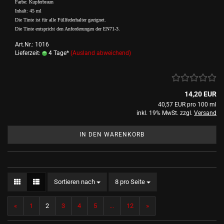
Farbe: Kupferbraun
Inhalt: 45 ml
Die Tinte ist für alle Füllfederhalter geeignet.
Die Tinte entspricht den Anforderungen der EN71-3.
Art.Nr.: 1016
Lieferzeit:
4 Tage*
(Ausland abweichend)
14,20 EUR
40,57 EUR pro 100 ml
inkl. 19% MwSt. zzgl.
Versand
IN DEN WARENKORB
Sortieren nach
pro Seite
Sortieren nach
8 pro Seite
«
1
2
3
4
5
...
12
»