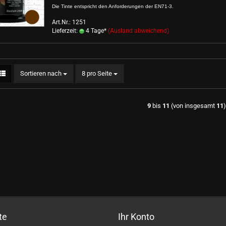
Die Tinte entspricht den Anforderungen der EN71-3.
Art.Nr.: 1251
Lieferzeit:
4 Tage*
(Ausland abweichend)
Sortieren nach
pro Seite
Sortieren nach
8 pro Seite
9
bis
11
(von insgesamt
11
te
Ihr Konto