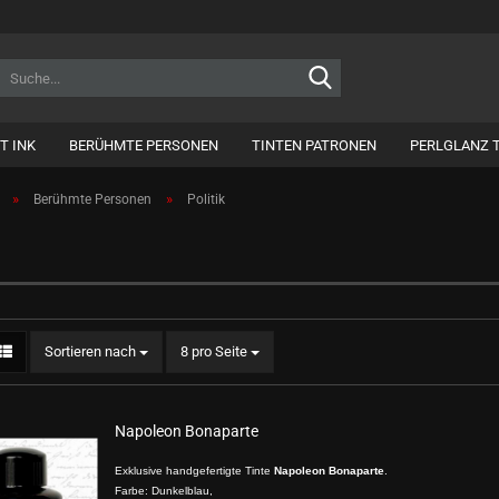
Suche...
T INK
BERÜHMTE PERSONEN
TINTEN PATRONEN
PERLGLANZ 
»
»
Berühmte Personen
Politik
Sortieren nach
pro Seite
Sortieren nach
8 pro Seite
Napoleon Bonaparte
Exklusive handgefertigte Tinte
Napoleon Bonaparte
.
Farbe: Dunkelblau,