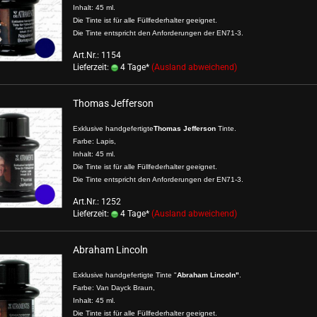
Inhalt: 45 ml.
Die Tinte ist für alle Füllfederhalter geeignet.
Die Tinte entspricht den Anforderungen der EN71-3.
Art.Nr.: 1154
Lieferzeit:
4 Tage*
(Ausland abweichend)
Thomas Jefferson
Exklusive handgefertigte
Thomas Jefferson
Tinte.
Farbe: Lapis,
Inhalt: 45 ml.
Die Tinte ist für alle Füllfederhalter geeignet.
Die Tinte entspricht den Anforderungen der EN71-3.
Art.Nr.: 1252
Lieferzeit:
4 Tage*
(Ausland abweichend)
Abraham Lincoln
Exklusive handgefertigte Tinte "
Abraham Lincoln"
.
Farbe: Van Dayck Braun,
Inhalt: 45 ml.
Die Tinte ist für alle Füllfederhalter geeignet.