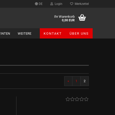
DE
Login
Merkzettel
Ihr Warenkorb
0,00 EUR
TINTEN
WEITERE
KONTAKT
ÜBER UNS
Themen-Tinten anzeigen
Dufte Schultinten
Literatur
erotic art
Sport + Freizeit
«
1
2
Feiertage
Jahreszeiten