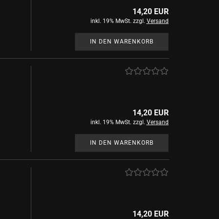
Mystische Tinten anzeigen
14,20 EUR
Hexen und Zauberer
inkl. 19% MwSt. zzgl.
Versand
IN DEN WARENKORB
Geschenke anzeigen
Schreibgeräte
Raben
Friedrich von Schiller
Römerzeit
14,20 EUR
Chinesische Schreibkultur
inkl. 19% MwSt. zzgl.
Versand
Deutsche Kaiser und Könige
Komponisten
IN DEN WARENKORB
Mittelalter
14,20 EUR