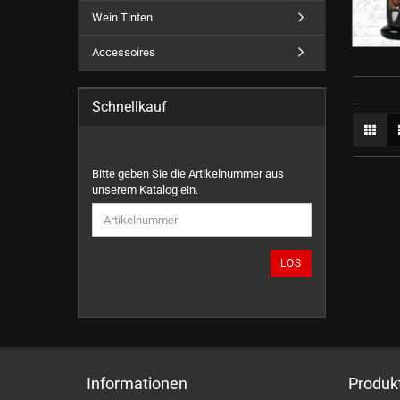
Wein Tinten
Accessoires
Schnellkauf
BITTE
Bitte geben Sie die Artikelnummer aus
GEBEN
unserem Katalog ein.
SIE
DIE
ARTIKELNUMMER
AUS
LOS
UNSEREM
KATALOG
EIN.
Informationen
Produk