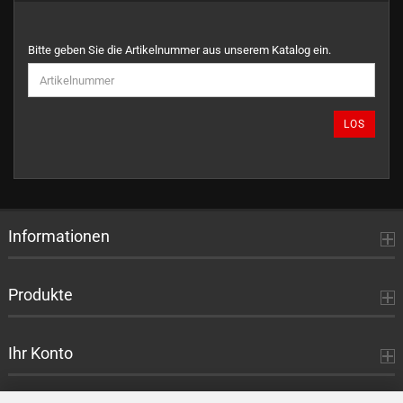
BITTE
Bitte geben Sie die Artikelnummer aus unserem Katalog ein.
GEBEN
SIE
DIE
ARTIKELNUMMER
LOS
AUS
UNSEREM
KATALOG
EIN.
Informationen
Produkte
Ihr Konto