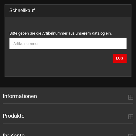
Schnellkauf
BITTE
Bitte geben Sie die Artikelnummer aus unserem Katalog ein.
GEBEN
SIE
DIE
ARTIKELNUMMER
LOS
AUS
UNSEREM
KATALOG
EIN.
Informationen
Produkte
Ihr Konto