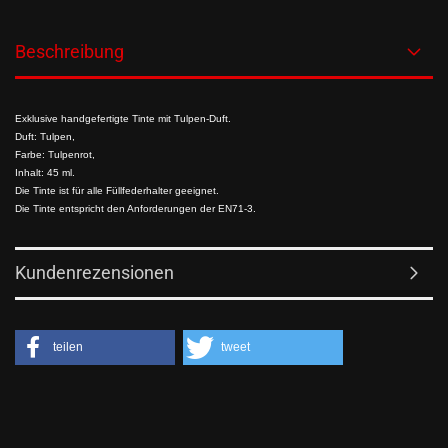
Beschreibung
Exklusive handgefertigte Tinte mit Tulpen-Duft.
Duft: Tulpen,
Farbe: Tulpenrot,
Inhalt: 45 ml.
Die Tinte ist für alle Füllfederhalter geeignet.
Die Tinte entspricht den Anforderungen der EN71-3.
Kundenrezensionen
teilen
tweet