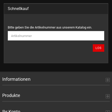
Schnellkauf
BITTE
Bitte geben Sie die Artikelnummer aus unserem Katalog ein.
GEBEN
SIE
DIE
ARTIKELNUMMER
LOS
AUS
UNSEREM
KATALOG
EIN.
Informationen
Produkte
Ihr Konto