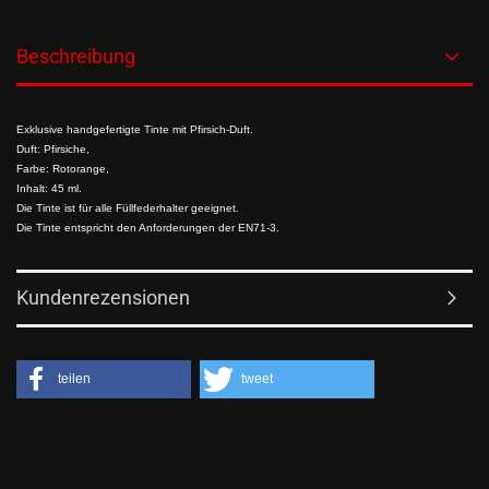
Beschreibung
Exklusive handgefertigte Tinte mit Pfirsich-Duft.
Duft: Pfirsiche,
Farbe: Rotorange,
Inhalt: 45 ml.
Die Tinte ist für alle Füllfederhalter geeignet.
Die Tinte entspricht den Anforderungen der EN71-3.
Kundenrezensionen
teilen
tweet