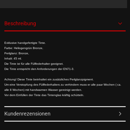
Beschreibung
Exklusive handgefertigte Tinte.
Farbe: Heliogengrün Bronze,
Perlglanz: Bronze,
Inhalt: 45 ml.
Die Tinte ist für alle Füllfederhalter geeignet.
Die Tinte entspricht den Anforderungen der EN71-3.
Achtung! Diese Tinte beinhaltet ein zusätzliches Perlglanzpigment.
Um eine Verstopfung des Füllfederhalters zu verhindern muss er alle paar Wochen ( ca.
alle 8 Wochen) mit handwarmen Wasser gereinigt werden.
Vor dem Einfüllen der Tinte das Tintenglas kräftig schütteln.
Kundenrezensionen