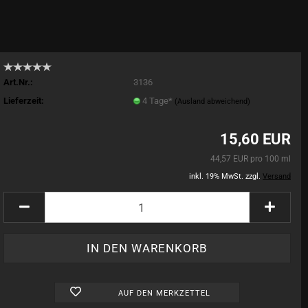
Art.Nr.:
3136
Lieferzeit:
4 Tage*
(Ausland abweichend)
15,60 EUR
44,57 EUR pro 100 ml
inkl. 19% MwSt. zzgl.
Versand
AUF DEN MERKZETTEL