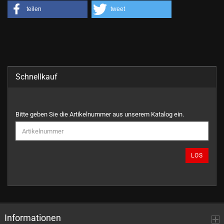
teilen
tweet
Schnellkauf
BITTE
Bitte geben Sie die Artikelnummer aus unserem Katalog ein.
GEBEN
SIE
DIE
ARTIKELNUMMER
LOS
AUS
UNSEREM
KATALOG
EIN.
Informationen