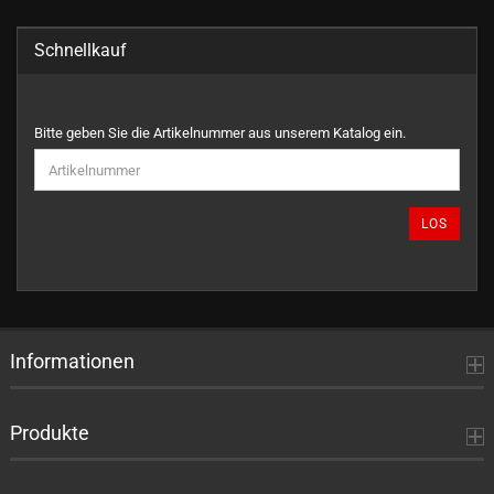
Schnellkauf
BITTE
Bitte geben Sie die Artikelnummer aus unserem Katalog ein.
GEBEN
SIE
DIE
ARTIKELNUMMER
LOS
AUS
UNSEREM
KATALOG
EIN.
Informationen
Produkte