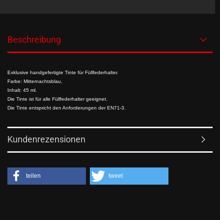
Beschreibung
Exklusive handgefertigte Tinte für Füllfederhalter.
Farbe: Mitternachtsblau,
Inhalt: 45 ml.
Die Tinte ist für alle Füllfederhalter geeignet.
Die Tinte entspricht den Anforderungen der EN71-3.
Kundenrezensionen
teilen
tweet