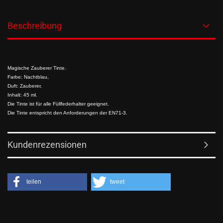
Beschreibung
Magische Zauberer Tinte.
Farbe: Nachtblau,
Duft: Zauberer,
Inhalt: 45 ml.
Die Tinte ist für alle Füllfederhalter geeignet.
Die Tinte entspricht den Anforderungen der EN71-3.
Kundenrezensionen
teilen
tweet