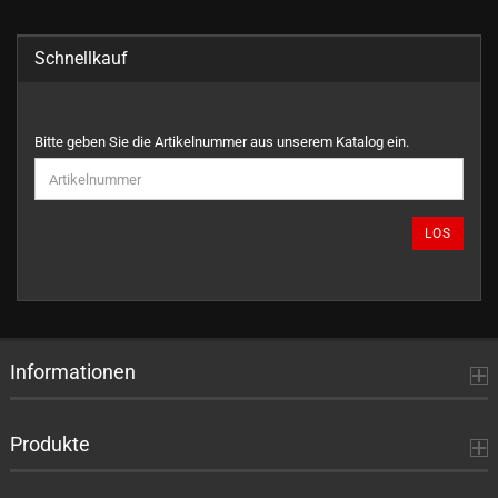
Schnellkauf
BITTE
Bitte geben Sie die Artikelnummer aus unserem Katalog ein.
GEBEN
SIE
DIE
ARTIKELNUMMER
LOS
AUS
UNSEREM
KATALOG
EIN.
Informationen
Produkte