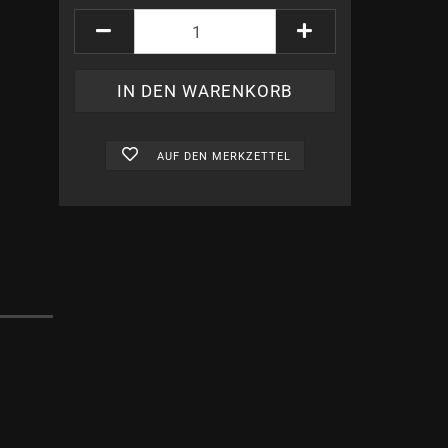
Mystische Tinten anzeigen
Hexen und Zauberer
Geschenke anzeigen
Schreibgeräte
AUF DEN MERKZETTEL
Raben
Friedrich von Schiller
Römerzeit
Chinesische Schreibkultur
Deutsche Kaiser und Könige
Komponisten
Mittelalter