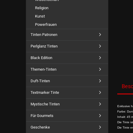
Religion
Kunst
Powerfrauen
Tinten Patronen
Perlglanz Tinten
Black Edition
Themen-Tinten
Duft-Tinten
Besc
Textmarker Tinte
Mystische Tinten
Exklusive h
Farbe: Dunk
Für Gourmets
Inhalt: 45 m
Die Tinte is
Geschenke
Die Tinte e