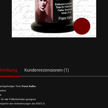
hreibung
Kundenrezensionen (1)
andgefertigte Tinte
Franz Kafka
.
elrot,
l.
t für alle Füllfederhalter geeignet.
ntspricht den Anforderungen der EN71-3.