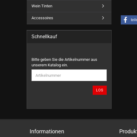
Wein Tinten
Accessoires
teil
Schnellkauf
BITTE
Bitte geben Sie die Artikelnummer aus
GEBEN
unserem Katalog ein.
SIE
DIE
ARTIKELNUMMER
AUS
LOS
UNSEREM
KATALOG
EIN.
Informationen
Produk