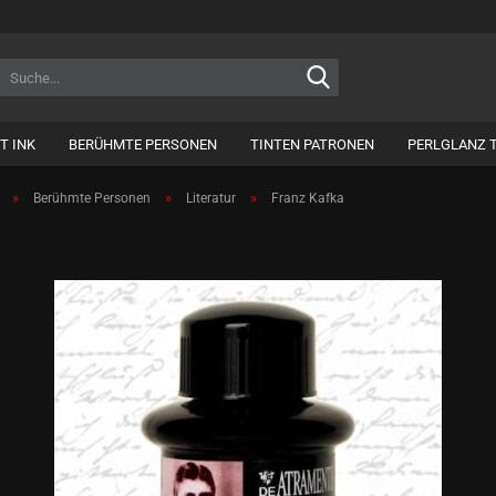
Suche...
T INK
BERÜHMTE PERSONEN
TINTEN PATRONEN
PERLGLANZ 
»
»
»
Berühmte Personen
Literatur
Franz Kafka