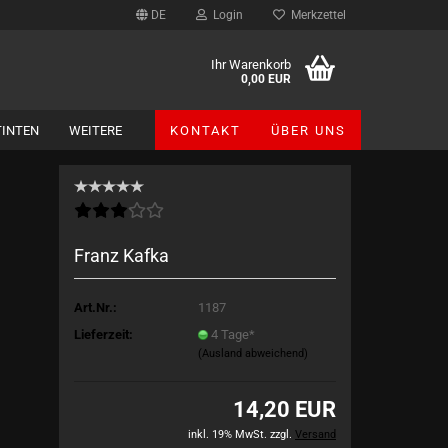
DE
Login
Merkzettel
Ihr Warenkorb
0,00 EUR
TINTEN
WEITERE
KONTAKT
ÜBER UNS
Themen-Tinten anzeigen
Dufte Schultinten
Franz Kafka
Literatur
erotic art
Art.Nr.:
1187
Sport + Freizeit
Feiertage
Lieferzeit:
4 Tage*
(Ausland abweichend)
Jahreszeiten
14,20 EUR
inkl. 19% MwSt. zzgl.
Versand