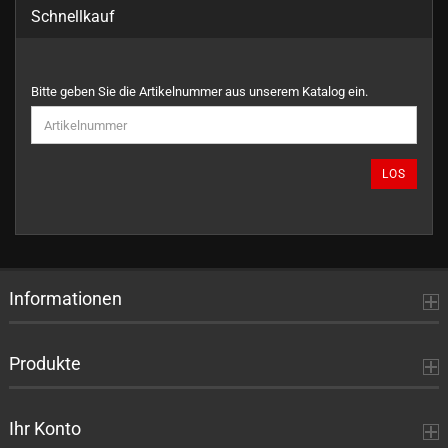
Schnellkauf
BITTE
Bitte geben Sie die Artikelnummer aus unserem Katalog ein.
GEBEN
SIE
DIE
ARTIKELNUMMER
LOS
AUS
UNSEREM
KATALOG
EIN.
Informationen
Produkte
Ihr Konto