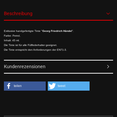
Beschreibung
Exklusive handgefertigte Tinte "
Georg Friedrich Händel
".
Farbe: Petrol,
Inhalt: 45 ml.
Die Tinte ist für alle Füllfederhalter geeignet.
Die Tinte entspricht den Anforderungen der EN71-3.
Kundenrezensionen
teilen
tweet