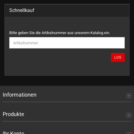
Schnellkauf
BITTE
Bitte geben Sie die Artikelnummer aus unserem Katalog ein.
GEBEN
SIE
DIE
ARTIKELNUMMER
LOS
AUS
UNSEREM
KATALOG
EIN.
Informationen
Produkte
Ihr Konto