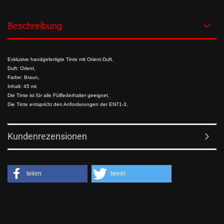
Beschreibung
Exklusive handgefertigte Tinte mit Orient-Duft.
Duft: Orient,
Farbe: Braun,
Inhalt: 45 ml.
Die Tinte ist für alle Füllfederhalter geeignet.
Die Tinte entspricht den Anforderungen der EN71-3.
Kundenrezensionen
teilen
tweet