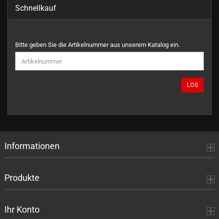
Schnellkauf
BITTE
Bitte geben Sie die Artikelnummer aus unserem Katalog ein.
GEBEN
SIE
DIE
ARTIKELNUMMER
LOS
AUS
UNSEREM
KATALOG
EIN.
Informationen
Produkte
Ihr Konto