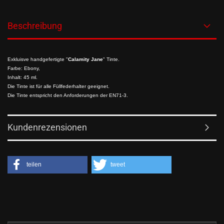
Beschreibung
Exkluisve handgefertigte "
Calamity Jane
" Tinte.
Farbe: Ebony,
Inhalt: 45 ml.
Die Tinte ist für alle Füllfederhalter geeignet.
Die Tinte entspricht den Anforderungen der EN71-3.
Kundenrezensionen
teilen
tweet