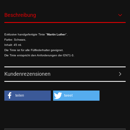
Beschreibung
Exklusive handgefertigte Tinte "
Martin Luther
".
Farbe: Schwarz,
Inhalt: 45 ml.
Die Tinte ist für alle Füllfederhalter geeignet.
Die Tinte entspricht den Anforderungen der EN71-3.
Kundenrezensionen
teilen
tweet