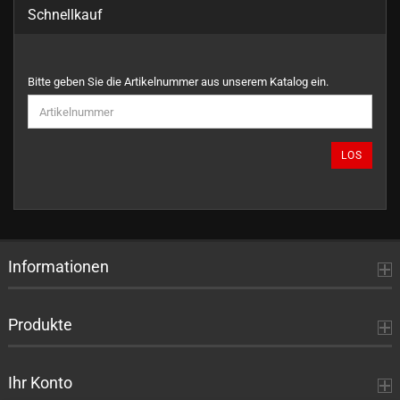
Schnellkauf
BITTE
Bitte geben Sie die Artikelnummer aus unserem Katalog ein.
GEBEN
SIE
DIE
ARTIKELNUMMER
LOS
AUS
UNSEREM
KATALOG
EIN.
Informationen
Produkte
Ihr Konto