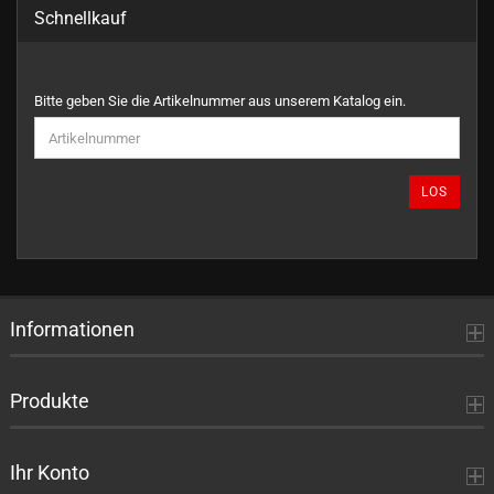
Schnellkauf
BITTE
Bitte geben Sie die Artikelnummer aus unserem Katalog ein.
GEBEN
SIE
DIE
ARTIKELNUMMER
LOS
AUS
UNSEREM
KATALOG
EIN.
Informationen
Produkte
Ihr Konto