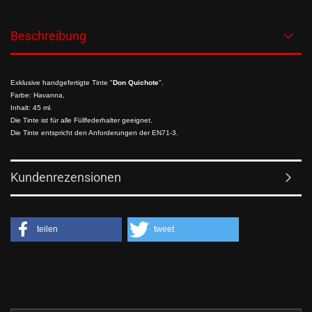
Beschreibung
Exklusive handgefertigte Tinte "
Don Quichote
".
Farbe: Havanna,
Inhalt: 45 ml.
Die Tinte ist für alle Füllfederhalter geeignet.
Die Tinte entspricht den Anforderungen der EN71-3.
Kundenrezensionen
teilen
tweet