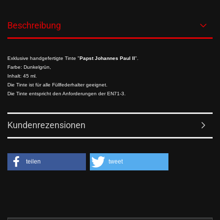
Beschreibung
Exklusive handgefertigte Tinte "
Papst Johannes Paul II
".
Farbe: Dunkelgrün,
Inhalt: 45 ml.
Die Tinte ist für alle Füllfederhalter geeignet.
Die Tinte entspricht den Anforderungen der EN71-3.
Kundenrezensionen
teilen
tweet