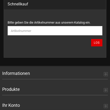
Schnellkauf
BITTE
Bitte geben Sie die Artikelnummer aus unserem Katalog ein.
GEBEN
SIE
DIE
ARTIKELNUMMER
LOS
AUS
UNSEREM
KATALOG
EIN.
Informationen
Produkte
Ihr Konto