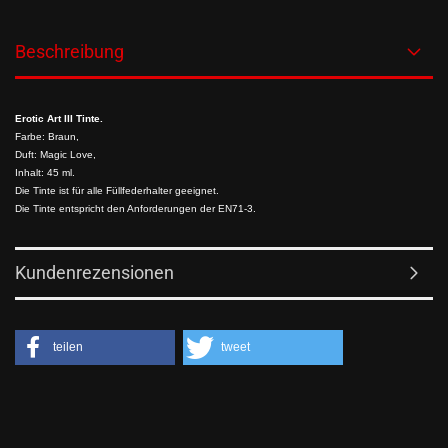
Beschreibung
Erotic Art III Tinte.
Farbe: Braun,
Duft: Magic Love,
Inhalt: 45 ml.
Die Tinte ist für alle Füllfederhalter geeignet.
Die Tinte entspricht den Anforderungen der EN71-3.
Kundenrezensionen
teilen
tweet