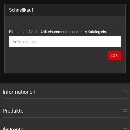
Schnellkauf
BITTE
Bitte geben Sie die Artikelnummer aus unserem Katalog ein.
GEBEN
SIE
DIE
ARTIKELNUMMER
LOS
AUS
UNSEREM
KATALOG
EIN.
Informationen
Produkte
Ihr Konto