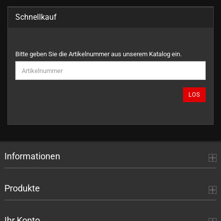
Schnellkauf
BITTE
Bitte geben Sie die Artikelnummer aus unserem Katalog ein.
GEBEN
SIE
DIE
ARTIKELNUMMER
LOS
AUS
UNSEREM
KATALOG
EIN.
Informationen
Produkte
Ihr Konto