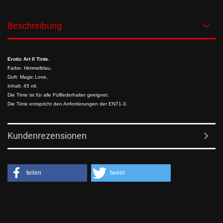
Beschreibung
Erotic Art II Tinte.
Farbe: Himmelblau,
Duft: Magic Love,
Inhalt: 45 ml.
Die Tinte ist für alle Füllfederhalter geeignet.
Die Tinte entspricht den Anforderungen der EN71-3.
Kundenrezensionen
teilen
tweet