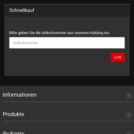
Schnellkauf
BITTE
Bitte geben Sie die Artikelnummer aus unserem Katalog ein.
GEBEN
SIE
DIE
ARTIKELNUMMER
LOS
AUS
UNSEREM
KATALOG
EIN.
Informationen
Produkte
Ihr Konto