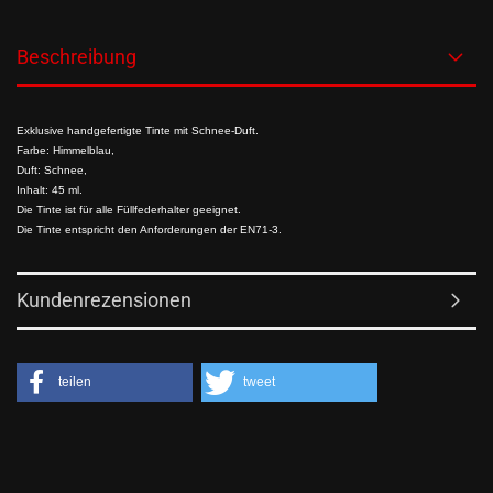
Beschreibung
Exklusive handgefertigte Tinte mit Schnee-Duft.
Farbe: Himmelblau,
Duft: Schnee,
Inhalt: 45 ml.
Die Tinte ist für alle Füllfederhalter geeignet.
Die Tinte entspricht den Anforderungen der EN71-3.
Kundenrezensionen
teilen
tweet