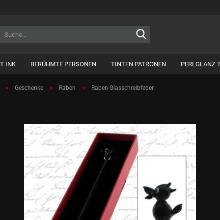
Suche...
T INK
BERÜHMTE PERSONEN
TINTEN PATRONEN
PERLGLANZ 
»
»
»
Geschenke
Raben
Raben Glasschreibfeder