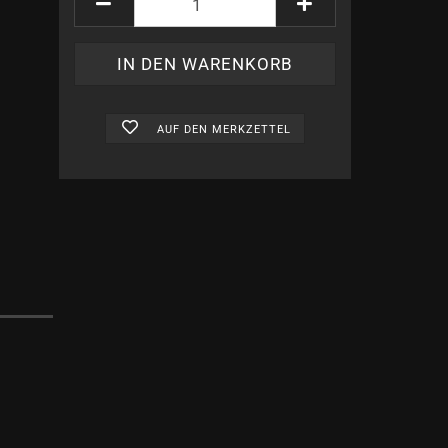
Mystische Tinten anzeigen
Hexen und Zauberer
Geschenke anzeigen
AUF DEN MERKZETTEL
Schreibgeräte
Raben
Friedrich von Schiller
Römerzeit
Chinesische Schreibkultur
Deutsche Kaiser und Könige
Komponisten
Mittelalter