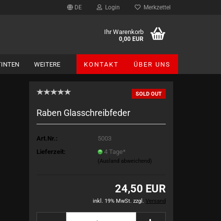
DE
Login
Merkzettel
Ihr Warenkorb
0,00 EUR
TINTEN
WEITERE
KONTAKT
ÜBER UNS
SOLD OUT
Themen-Tinten anzeigen
Raben Glasschreibfeder
Dufte Schultinten
Literatur
Art.Nr.:
5003
erotic art
Lieferzeit:
4 Tage*
Sport + Freizeit
(Ausland abweichend)
Feiertage
Jahreszeiten
24,50 EUR
inkl. 19% MwSt. zzgl.
Versand