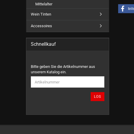
Mittelalter
teil
Wein Tinten
Accessoires
Schnellkauf
BITTE
Bitte geben Sie die Artikelnummer aus
GEBEN
unserem Katalog ein.
SIE
DIE
ARTIKELNUMMER
AUS
LOS
UNSEREM
KATALOG
EIN.