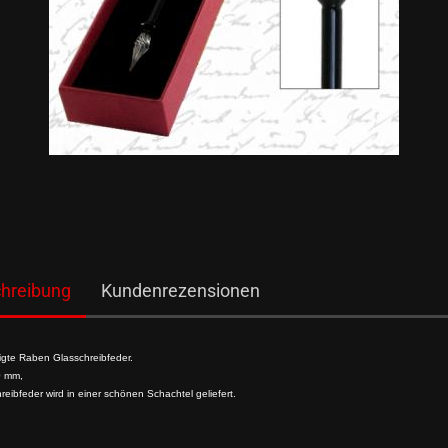
hreibung
Kundenrezensionen
igte Raben Glasschreibfeder.
0 mm,
reibfeder wird in einer schönen Schachtel geliefert.