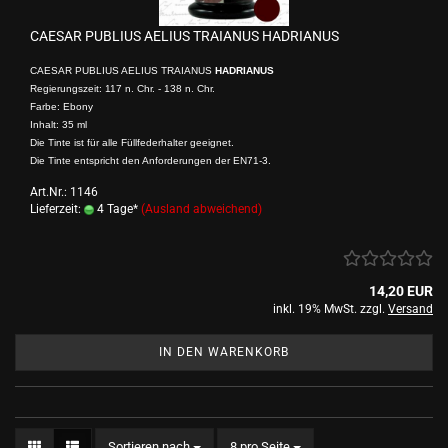
CAESAR PUBLIUS AELIUS TRAIANUS HADRIANUS
CAESAR PUBLIUS AELIUS TRAIANUS
HADRIANUS
Regierungszeit: 117 n. Chr. - 138 n. Chr.
Farbe: Ebony
Inhalt: 35 ml
Die Tinte ist für alle Füllfederhalter geeignet.
Die Tinte entspricht den Anforderungen der EN71-3.
Art.Nr.: 1146
Lieferzeit:
4 Tage*
(Ausland abweichend)
14,20 EUR
inkl. 19% MwSt. zzgl.
Versand
IN DEN WARENKORB
Sortieren nach
pro Seite
Sortieren nach
8 pro Seite