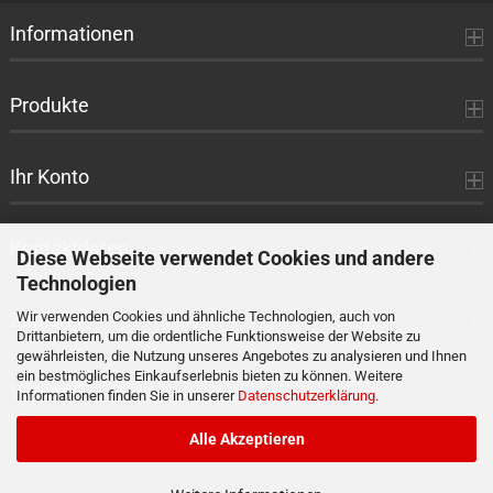
Informationen
Produkte
Ihr Konto
Kontaktdaten
Diese Webseite verwendet Cookies und andere
Technologien
Zahlung
Wir verwenden Cookies und ähnliche Technologien, auch von
Drittanbietern, um die ordentliche Funktionsweise der Website zu
gewährleisten, die Nutzung unseres Angebotes zu analysieren und Ihnen
ein bestmögliches Einkaufserlebnis bieten zu können. Weitere
Versand
Informationen finden Sie in unserer
Datenschutzerklärung
.
Alle Akzeptieren