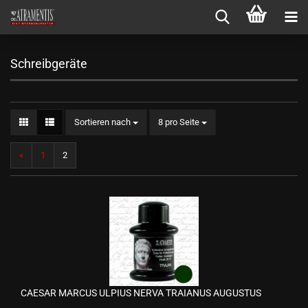
Schreibgeräte
Sortieren nach
pro Seite
Sortieren nach
8 pro Seite
«
1
2
CAESAR MARCUS ULPIUS NERVA TRAIANUS AUGUSTUS