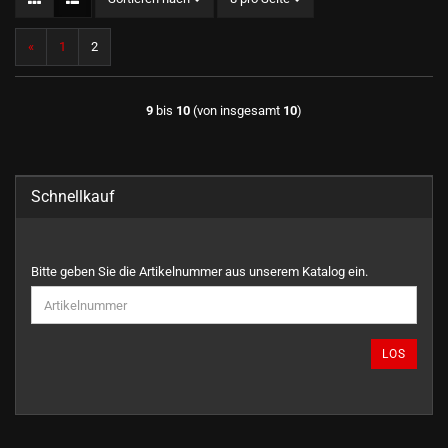
«
1
2
9
bis
10
(von insgesamt
10
)
Schnellkauf
BITTE
Bitte geben Sie die Artikelnummer aus unserem Katalog ein.
GEBEN
SIE
DIE
ARTIKELNUMMER
LOS
AUS
UNSEREM
KATALOG
EIN.