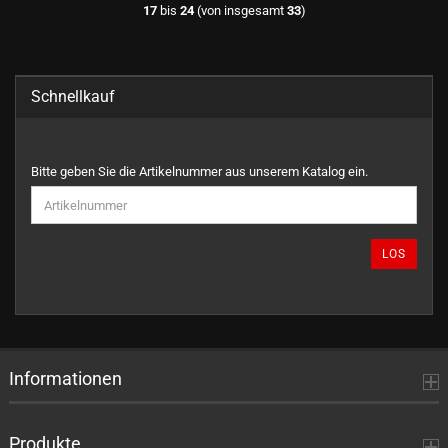
17
bis
24
(von insgesamt
33
)
Schnellkauf
BITTE
Bitte geben Sie die Artikelnummer aus unserem Katalog ein.
GEBEN
SIE
DIE
ARTIKELNUMMER
LOS
AUS
UNSEREM
KATALOG
EIN.
Informationen
Produkte