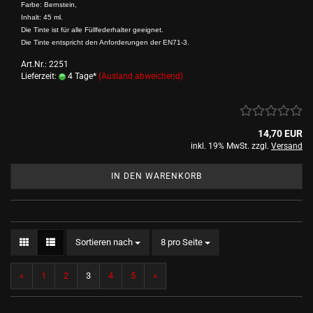
Farbe: Bernstein,
Inhalt: 45 ml.
Die Tinte ist für alle Füllfederhalter geeignet.
Die Tinte entspricht den Anforderungen der EN71-3.
Art.Nr.: 2251
Lieferzeit:
4 Tage*
(Ausland abweichend)
14,70 EUR
inkl. 19% MwSt. zzgl.
Versand
IN DEN WARENKORB
Sortieren nach
pro Seite
Sortieren nach
8 pro Seite
«
1
2
3
4
5
»