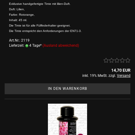
Exklusive handgefertigte Tinte mit lilien-Duft.
Duft: Lilien,
Farbe: Rotorange,
Inhalt: 45 ml.
Die Tinte ist für alle Füllfederhalter geeignet.
Die Tinte entspricht den Anforderungen der EN71-3.
Art.Nr.: 2119
Lieferzeit:
4 Tage*
(Ausland abweichend)
14,70 EUR
inkl. 19% MwSt. zzgl.
Versand
IN DEN WARENKORB