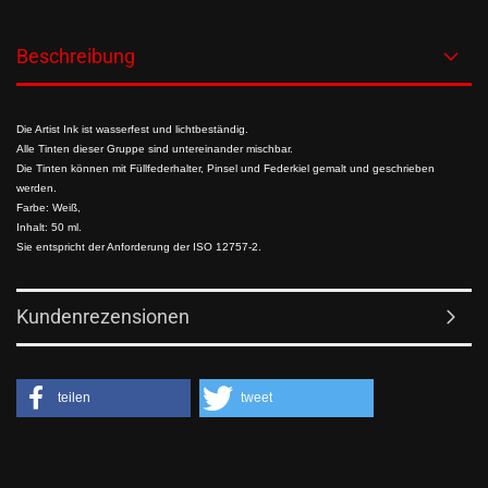
Beschreibung
Die Artist Ink ist wasserfest und lichtbeständig.
Alle Tinten dieser Gruppe sind untereinander mischbar.
Die Tinten können mit Füllfederhalter, Pinsel und Federkiel gemalt und geschrieben
werden.
Farbe: Weiß,
Inhalt: 50 ml.
Sie entspricht der Anforderung der ISO 12757-2.
Kundenrezensionen
teilen
tweet