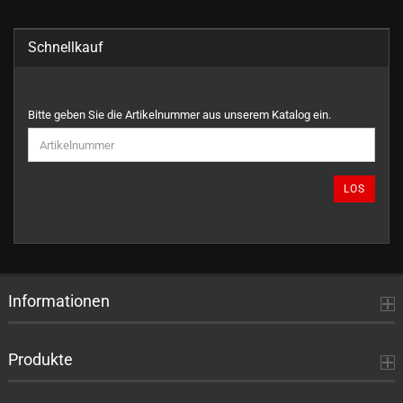
Schnellkauf
BITTE
Bitte geben Sie die Artikelnummer aus unserem Katalog ein.
GEBEN
SIE
DIE
ARTIKELNUMMER
LOS
AUS
UNSEREM
KATALOG
EIN.
Informationen
Produkte