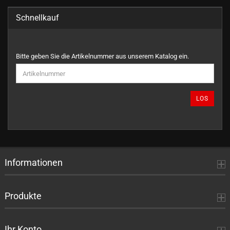
Schnellkauf
BITTE
Bitte geben Sie die Artikelnummer aus unserem Katalog ein.
GEBEN
SIE
DIE
ARTIKELNUMMER
LOS
AUS
UNSEREM
KATALOG
EIN.
Informationen
Produkte
Ihr Konto