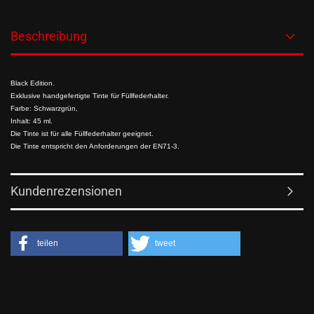
Beschreibung
Black Edition.
Exklusive handgefertigte Tinte für Füllfederhalter.
Farbe: Schwarzgrün,
Inhalt: 45 ml.
Die Tinte ist für alle Füllfederhalter geeignet.
Die Tinte entspricht den Anforderungen der EN71-3.
Kundenrezensionen
teilen
tweet