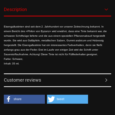
Description
Eisengallustinten sind seit dem 2. Jahrhundert vor unserer Zeitrechnung bekannt. In
einem Bericht des »Philon von Byzanz« wird erwähnt, dass eine Tinte bekannt war, die
schwarze Schriftzüge lieferte und die aus einem speziellen Pflanzenabsud hergestellt
wurde. Sie wird aus Galläpfeln, metallischen Salzen, Gummi arabicum und Holzessig
hergestellt. Die Eisengallustinte hat ein interessantes Farbverhalten, denn sie fließt
anfangs grau aus der Feder. Erst im Laufe von einiger Zeit wird die Schrift unter
Sauerstoffaufnahme. Achtung! Diese Tinte ist nicht für Füllfederhalter geeignet.
Farbe: Schwarz,
Inhalt: 35 ml.
Customer reviews
share
tweet