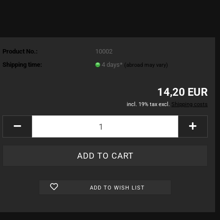
Product No.:
10002
Shipping time:
4 days*
(abroad may vary)
14,20 EUR
incl. 19% tax excl.
Shipping costs
ADD TO WISH LIST