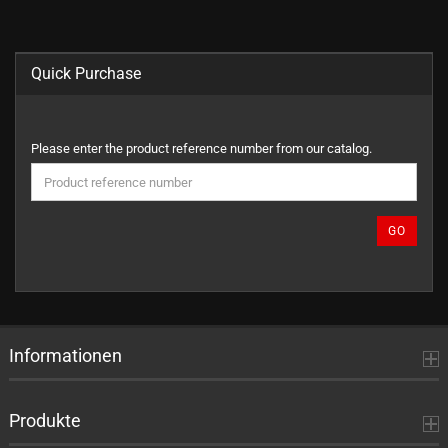
Quick Purchase
PLEASE
Please enter the product reference number from our catalog.
ENTER
THE
PRODUCT
REFERENCE
GO
NUMBER
FROM
OUR
CATALOG.
Informationen
Produkte