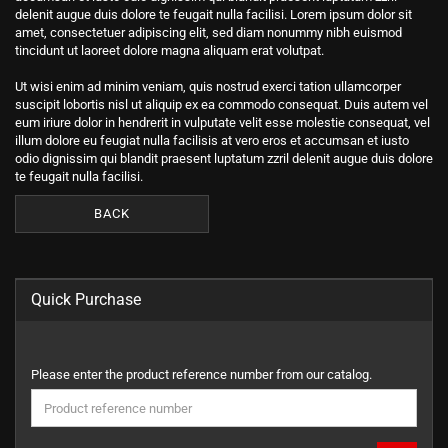
delenit augue duis dolore te feugait nulla facilisi. Lorem ipsum dolor sit
amet, consectetuer adipiscing elit, sed diam nonummy nibh euismod
tincidunt ut laoreet dolore magna aliquam erat volutpat.
Ut wisi enim ad minim veniam, quis nostrud exerci tation ullamcorper
suscipit lobortis nisl ut aliquip ex ea commodo consequat. Duis autem vel
eum iriure dolor in hendrerit in vulputate velit esse molestie consequat, vel
illum dolore eu feugiat nulla facilisis at vero eros et accumsan et iusto
odio dignissim qui blandit praesent luptatum zzril delenit augue duis dolore
te feugait nulla facilisi.
BACK
Quick Purchase
PLEASE
Please enter the product reference number from our catalog.
ENTER
THE
PRODUCT
REFERENCE