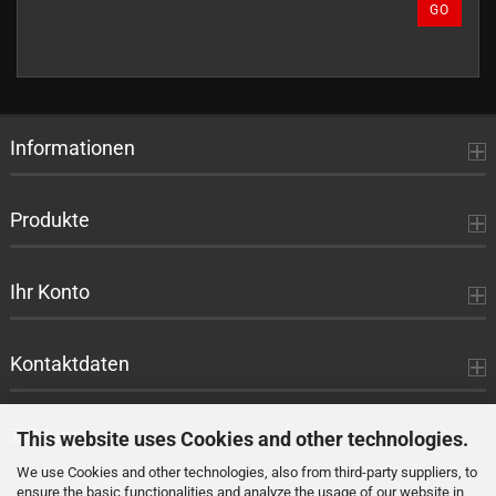
GO
NUMBER
FROM
OUR
CATALOG.
Informationen
Produkte
Ihr Konto
Kontaktdaten
Zahlung
This website uses Cookies and other technologies.
We use Cookies and other technologies, also from third-party suppliers, to
ensure the basic functionalities and analyze the usage of our website in